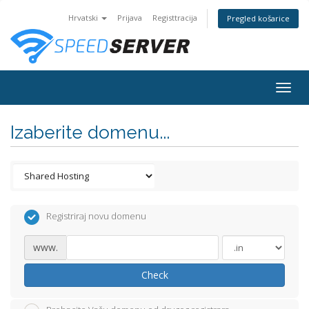
Hrvatski
Prijava
Registtracija
Pregled košarice
Togg
navig
Izaberite domenu...
Registriraj novu domenu
www.
Check