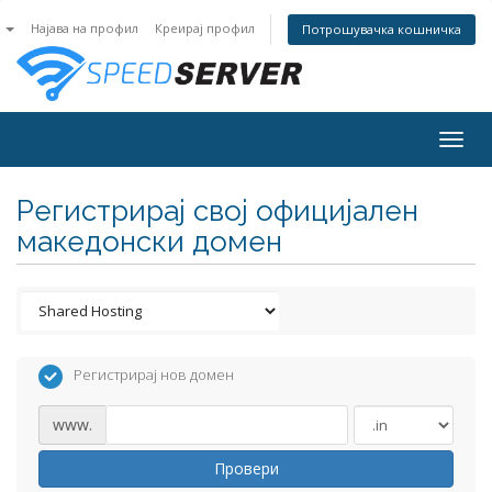
n
Најава на профил
Креирај профил
Потрошувачка кошничка
Togg
navig
Регистрирај свој официјален
македонски домен
Регистрирај нов домен
www.
Провери