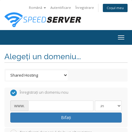
Română
Autentificare
Înregistrare
Coșul meu
Togg
navig
Alegeți un domeniu...
Înregistrați un domeniu nou
www.
Bifați