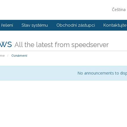
Čeština
řešení
Stav systému
Obchodní zástupci
Kontaktujte
ws
All the latest from speedserver
ome
Oznámení
No announcements to disp