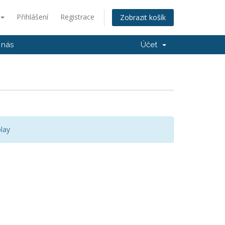
Přihlášení
Registrace
Zobrazit košík
 nás
Účet
lay