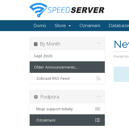
Domů
Store
Oznámení
Databáze 
Ne
By Month
Sept 2020
Portal H
Older Announcements...
Zobrazit RSS Feed
Podpora
Moje support tickety
Oznámení