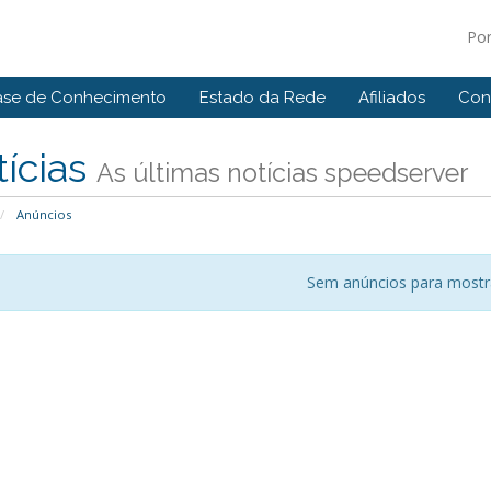
Po
ase de Conhecimento
Estado da Rede
Afiliados
Con
ícias
As últimas notícias speedserver
Anúncios
Sem anúncios para mostr