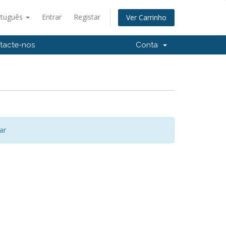
rtuguês
Entrar
Registar
Ver Carrinho
tacte-nos
Conta
ar