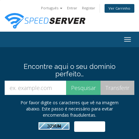
Português
Entrar
Registar
Ver Carrinho
Togg
navig
Encontre aqui o seu domínio
perfeito…
Por favor digite os caracteres que vê na imagem
abaixo. Este passo é necessário para evitar
encomendas fraudulentas.